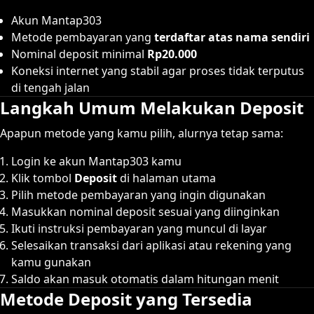
Akun Mantap303
Metode pembayaran yang
terdaftar atas nama sendiri
Nominal deposit minimal
Rp20.000
Koneksi internet yang stabil agar proses tidak terputus
di tengah jalan
Langkah Umum Melakukan Deposit
Apapun metode yang kamu pilih, alurnya tetap sama:
Login ke akun Mantap303 kamu
Klik tombol
Deposit
di halaman utama
Pilih metode pembayaran yang ingin digunakan
Masukkan nominal deposit sesuai yang diinginkan
Ikuti instruksi pembayaran yang muncul di layar
Selesaikan transaksi dari aplikasi atau rekening yang
kamu gunakan
Saldo akan masuk otomatis dalam hitungan menit
Metode Deposit yang Tersedia